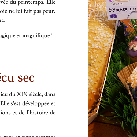
rivée du printemps. Elle
id ne lui fait pas peur.
ue.
magique et magnifique !
écu sec
ieu du XIX siècle, dans
lle s’est développée et
tions et de l’histoire de
le rose et nous sommes