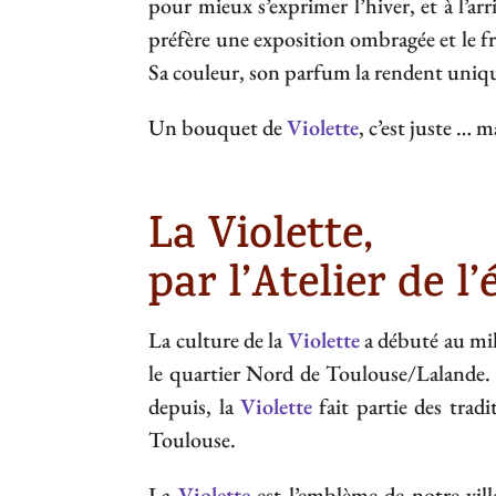
pour mieux s’exprimer l’hiver, et à l’ar
préfère une exposition ombragée et le fro
Sa couleur, son parfum la rendent uniq
Un bouquet de
Violette
, c’est juste … 
La Violette,
par l’Atelier de l’
La culture de la
Violette
a débuté au mil
le quartier Nord de Toulouse/Lalande. E
depuis, la
Violette
fait partie des tradi
Toulouse.
La
Violette
est l’emblème de notre vil