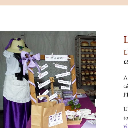
L
L
O
A
cé
l
U
t
vi