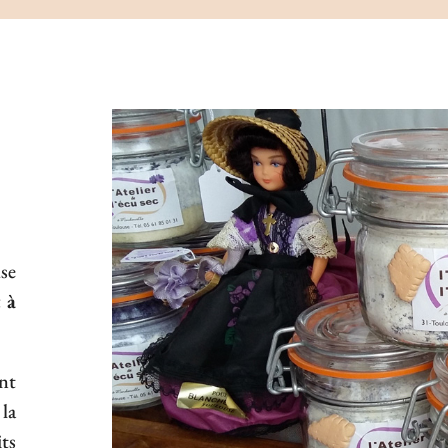
se
 à
nt
la
its